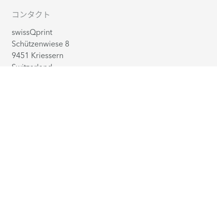
コンタクト
swissQprint
Schützenwiese 8
9451 Kriessern
Switzerland
+41 71 727 05 05
office@swissqprint.com
お問い合わせ
売パートナー
日本語
(スイス)
©
2026
swissQprint AG. All rights reserved