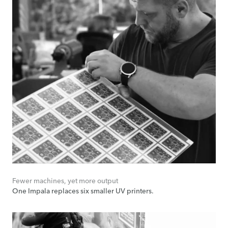
Fewer machines, yet more output
One Impala replaces six smaller UV printers.