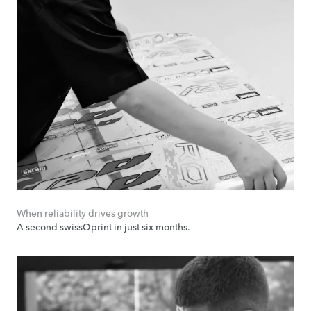
When reliability drives growth
A second swissQprint in just six months.