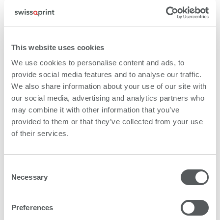
はじめの頃は、CVS社は印刷を完全に外部委託していま
した。この領域への投資が行われるのはずっと後のこと
This website uses cookies
です。現在、グラフィックがビジネスの中で占める割合
We use cookies to personalise content and ads, to
は小さなものです。しかし、それも変わろうとしていま
provide social media features and to analyse our traffic.
す。「当社のビジネスには、短納期で量の多い仕事が含
まれています。そのため、高出力と高品質が組み合わさ
We also share information about your use of our site with
れたものが必要です」とクラーク氏は言います。Nyala
our social media, advertising and analytics partners who
LEDは品質の面では既にかなえていた一方、CVS社が必
may combine it with other information that you’ve
要とするときにうまく活かせる生産能力も十分に持って
provided to them or that they’ve collected from your use
いました。
of their services.
現在同社は、使われなくなった工程および機器を除外す
Consent
るために工場を再編しています。その後は、印刷部門を
Necessary
Selection
単独のビジネスユニットとして据える計画です。この方
向性での第一歩として、CVS社はさまざまな物への印刷
についてプリンターの研究・開発を続けています。塩ビ
Preferences
やアクリル、アルミ、木などが現在の主要なマテリアル