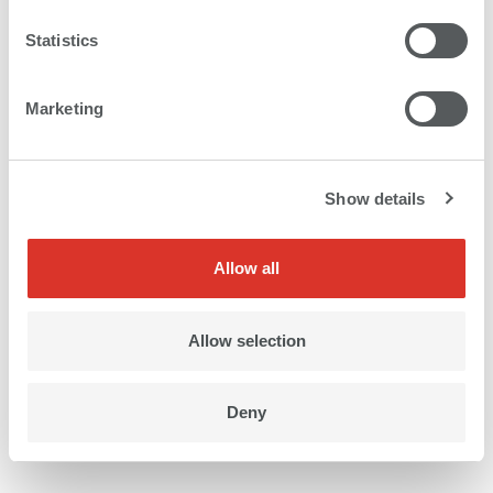
ですが、Nyala LEDならより多くのものを扱えることも
Statistics
理解しています。クラーク氏は「本当に万能なプリンタ
ー」だと言いますが、これは取扱い可能なマテリアルの
多様さについてだけではありません。CVS社の可能性を
Marketing
より広げるために、レイヤー印刷や他の特殊印刷技術を
試してみたいという思いも持っています。じきに同社
は、店舗内の装飾やPOSディスプレイなど市場区分向け
Show details
により多くのことやユニークなプリント＆カットのディ
スプレイ・ソリューションを提供しだすでしょう。この
すべてが結びついて、従業員の高いモチベーションが維
Allow all
持され、ブランドや商品のプロモーションに特化した
CVS社の顧客基盤の信用も強化されるのです。
Allow selection
Deny
PDFをダウンロード