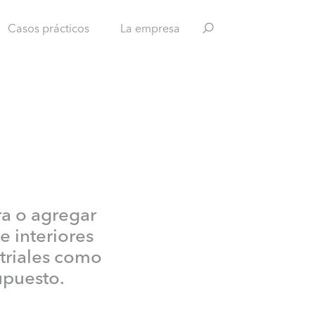
Casos prácticos
La empresa
ra o agregar
e interiores
striales como
upuesto.