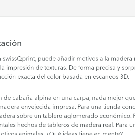
tación
swissQprint, puede añadir motivos a la madera n
a impresión de texturas. De forma precisa y sorp
ucción exacta del color basada en escaneos 3D.
ón de cabaña alpina en una carpa, nada mejor q
madera envejecida impresa. Para una tienda conce
madera sobre un tablero aglomerado económico. P
ntales hechos de tableros de madera real. Para u
otivos animales. ¿Qué ideas tiene en mente?