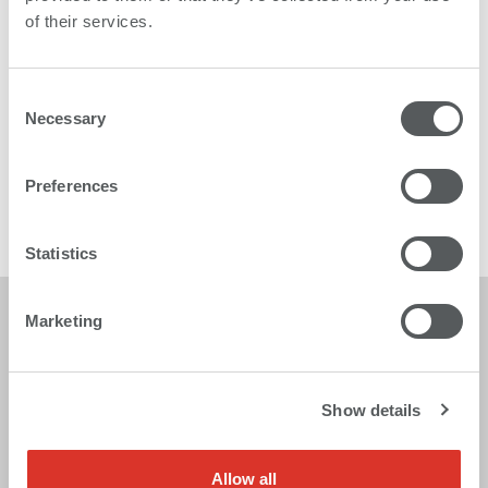
of their services.
Consent
Karibu 2
Necessary
Selection
La impresora rollo a rollo con múltiples talentos
Preferences
Más
Statistics
Marketing
Show details
Allow all