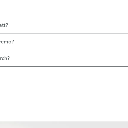
att?
 Demo?
rch?