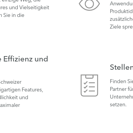
Anwendun
res und Vielseitigkeit
Produktid
 Sie in die
zusätzlic
Ziele spr
 Effizienz und
Stelle
Finden Si
Schweizer
Partner f
igartigen Features,
Unternehm
lichkeit und
setzen.
maximaler