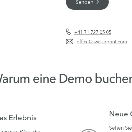
Senden
+41 71 727 05 05
office@swissqprint.com
arum eine Demo buche
Neue C
es Erlebnis
Sehen Si
 einzige Weg, die