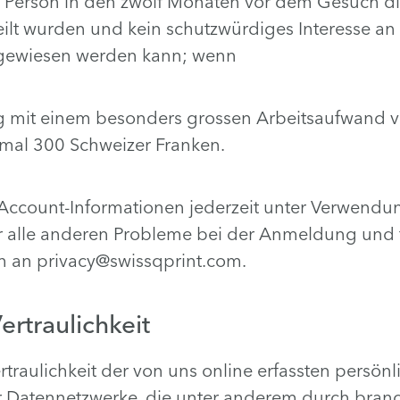
en Person in den zwölf Monaten vor dem Gesuch 
eilt wurden und kein schutzwürdiges Interesse an
hgewiesen werden kann; wenn
ng mit einem besonders grossen Arbeitsaufwand v
imal 300 Schweizer Franken.
 Account-Informationen jederzeit unter Verwendu
r alle anderen Probleme bei der Anmeldung und 
h an privacy@swissqprint.com.
ertraulichkeit
rtraulichkeit der von uns online erfassten persön
r Datennetzwerke, die unter anderem durch branc