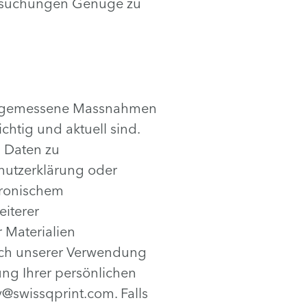
ersuchungen Genüge zu
 angemessene Massnahmen
ichtig und aktuell sind.
n Daten zu
hutzerklärung oder
tronischem
eiterer
 Materialien
glich unserer Verwendung
ung Ihrer persönlichen
@swissqprint.com. Falls