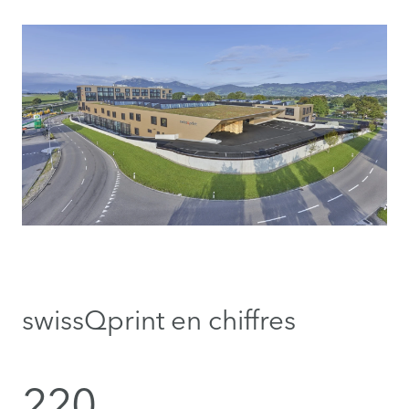
swissQprint en chiffres
220