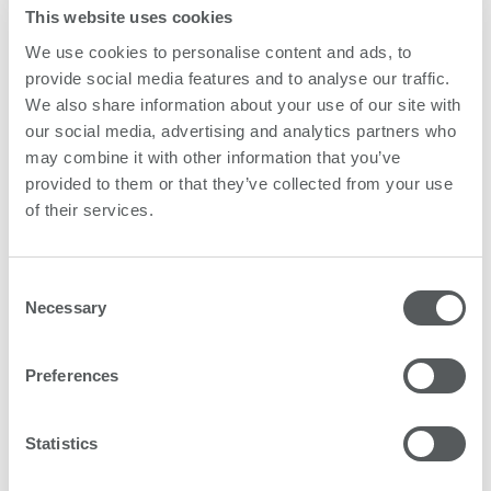
Nous privilégions une approche du développement
This website uses cookies
durable incarnée au quotidien pour une gestion
We use cookies to personalise content and ads, to
respectueuse de l’environnement et des technologies
provide social media features and to analyse our traffic.
vertes.
We also share information about your use of our site with
our social media, advertising and analytics partners who
Quels bénéfices en retirez-vous ?
may combine it with other information that you’ve
provided to them or that they’ve collected from your use
of their services.
Consent
Notre direction
Necessary
Selection
Preferences
Statistics