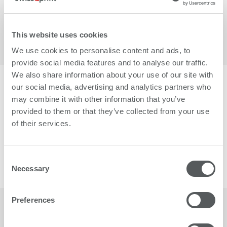
Wartung halten wir Ihre Maschine in Schwung. Dieses
Konzept zahlt sich aus. In jeder Hinsicht.»
This website uses cookies
We use cookies to personalise content and ads, to
provide social media features and to analyse our traffic.
We also share information about your use of our site with
our social media, advertising and analytics partners who
Ist das nicht beruhigend?
may combine it with other information that you’ve
provided to them or that they’ve collected from your use
Die vorsorglichen Wartungsarbeiten sind planbar, Ihre
of their services.
Produktion läuft reibungslos und unvorhergesehene
Unterbrüche bilden die Ausnahme. Ist diese
Vorstellung nicht beruhigend? Besonders während
Consent
intensiver Phasen …
Necessary
Selection
Preferences