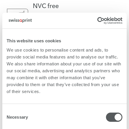
NVC free
NVC（N-ビニルカプロラクタム）モノ
マーは含まれていません。NVCは人体
への影響が懸念される物質です。
This website uses cookies
We use cookies to personalise content and ads, to
VOC free
provide social media features and to analyse our traffic.
VOC（揮発性有機化合物）は含まれて
We also share information about your use of our site with
いません。VOCは人体への影響が懸念
our social media, advertising and analytics partners who
される物質です。
may combine it with other information that you’ve
provided to them or that they’ve collected from your use
of their services.
ビーガン
swissQprintのインクは、製造工程に
Consent
おいて動物由来の成分を使用しており
Necessary
Selection
ません。