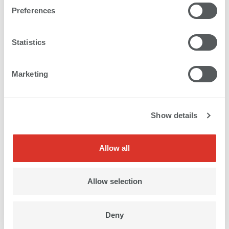
Preferences
RoHS 3/WEEE
RoHS指令（有害物質の制限）
Statistics
2011/65/EUおよびWEEE II指令（電
気・電子機器）2012/19/EUに準拠し
Marketing
ています。
Show details
California Proposition 65
CP65に準拠しており、インクに重金属
Allow all
などの有害物質は含有しておりませ
ん。
Allow selection
EN71-3 欧州玩具安全規格
Deny
重金属を含まないので、子供の健康被