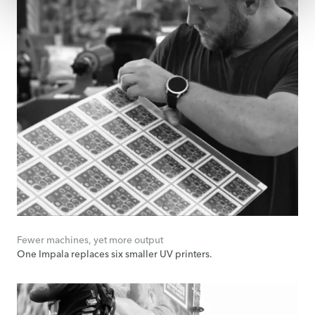
Fewer machines, yet more output
One Impala replaces six smaller UV printers.