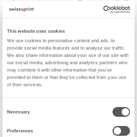
など
アドテク：
運輸会社、建築家、ゼネコン、店舗フィッター（SCS
Storeconcept AG）、小売業（Migros Aare）、眼鏡店
This website uses cookies
（McOptik）、スイス連邦鉄道の新型車両トイレ、その他
We use cookies to personalise content and ads, to
provide social media features and to analyse our traffic.
We also share information about your use of our site with
our social media, advertising and analytics partners who
may combine it with other information that you’ve
Other interesting showcases
provided to them or that they’ve collected from your use
of their services.
Consent
Necessary
Selection
Preferences