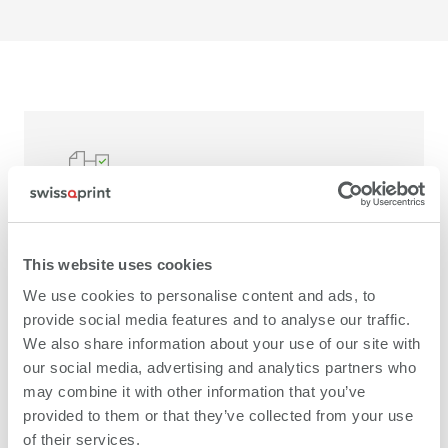
安定した印刷品質
This website uses cookies
swissQprintの大判プリンタはFogra PSD
We use cookies to personalise content and ads, to
(Process Standard Digital) に準拠していま
provide social media features and to analyse our traffic.
す。PSDワークフローに統合され、忠実な発
We also share information about your use of our site with
色により一定の印刷品質を提供します。
our social media, advertising and analytics partners who
may combine it with other information that you’ve
provided to them or that they’ve collected from your use
of their services.
PSDについて詳しく