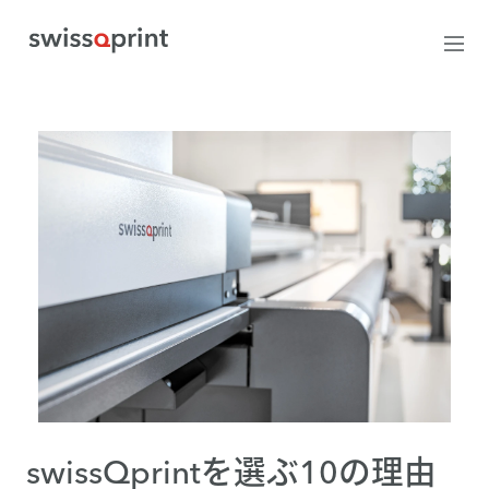
swissQprintを選ぶ10の理由