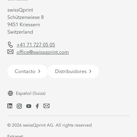
swissQprint
Schützenwiese 8
9451 Kriessern
Switzerland
+41 71 727 05 05
office@swissqprint.com
Contacto
Distribuidores
Español
(Suiza)
©
2026
swissQprint AG. All rights reserved
Extranet