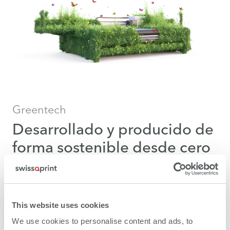
Greentech
Desarrollado y producido de
forma sostenible desde cero
La sostenibilidad llevada a la práctica es nuestra base
para erigirnos en una empresa respetuosa con el
medio ambiente y con una tecnología sostenible.
This website uses cookies
We use cookies to personalise content and ads, to
¿Qué conseguirá su empresa con esto?