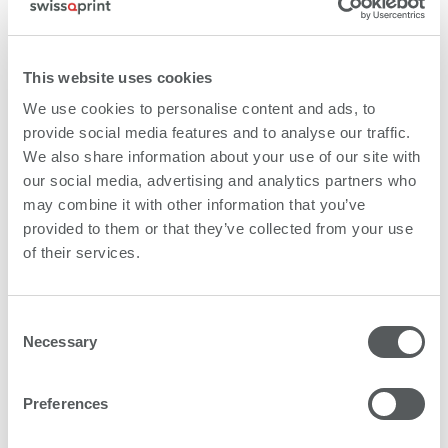
Descubrir más
This website uses cookies
We use cookies to personalise content and ads, to
provide social media features and to analyse our traffic.
Posibilidades infinitas
We also share information about your use of our site with
our social media, advertising and analytics partners who
Máxima rentabilidad
may combine it with other information that you’ve
provided to them or that they’ve collected from your use
Máxima calidad
of their services.
Fiabilidad absoluta
Consent
Necessary
Selection
Manejo sencillo
Productividad impresionante
Preferences