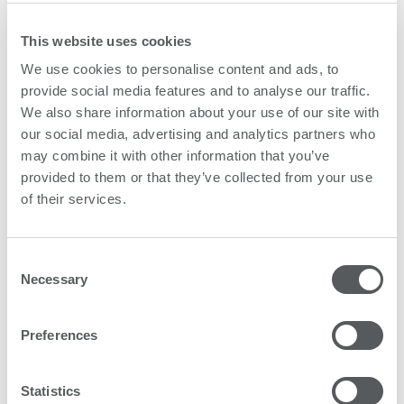
cualquier tipo de problema.
This website uses cookies
Estabilidad
We use cookies to personalise content and ads, to
provide social media features and to analyse our traffic.
La tinta se debe de mantener dentro
We also share information about your use of our site with
de unos límites de tolerancias hasta
our social media, advertising and analytics partners who
su fecha de caducidad. Hacemos
may combine it with other information that you’ve
pruebas de muestras de tinta
provided to them or that they’ve collected from your use
guardadas. Esto nos permite detectar
of their services.
desviaciones inesperadas, recuperar
lotes de tinta defectuosos y de forma
Consent
activa evitar problemas en nuestros
Necessary
Selection
clientes.
Preferences
Colour values
Hemos desarrollado nuestro sistema
Statistics