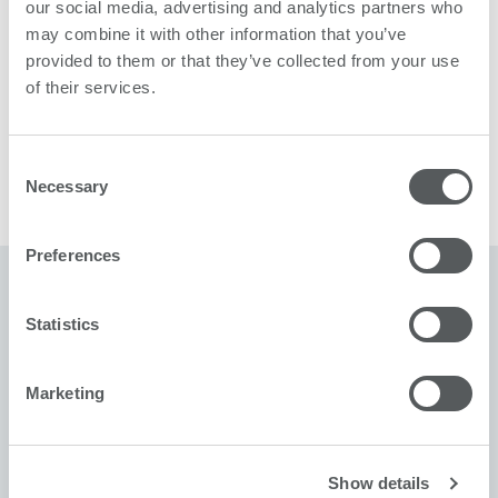
our social media, advertising and analytics partners who
may combine it with other information that you’ve
In einem persönlichen Beratungsgespräch führen wir
provided to them or that they’ve collected from your use
Sie in die Welt von swissQprint ein: In einem unserer
of their services.
Showrooms – bei uns am Hauptsitz in der Schweiz oder
bei einem lokalen Partner.
Consent
Necessary
Selection
Preferences
Mehr als 1500 Kunden vertrauen swissQprint.
Statistics
Marketing
Show details