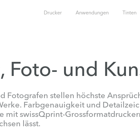
Drucker
Anwendungen
Tinten
t, Foto- und Ku
d Fotografen stellen höchste Ansprüc
Werke. Farbgenauigkeit und Detailze
ie mit swissQprint-Grossformatdrucker
hsen lässt.