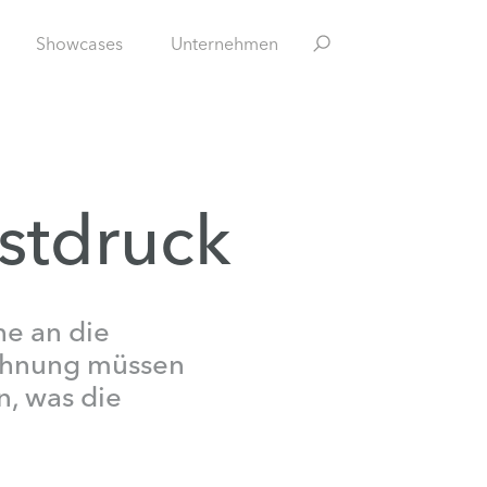
Showcases
Unternehmen
nstdruck
he an die
ichnung müssen
n, was die