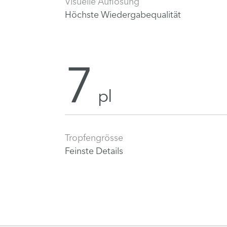
Visuelle Auflösung
Höchste Wiedergabequalität
7
pl
Tropfengrösse
Feinste Details