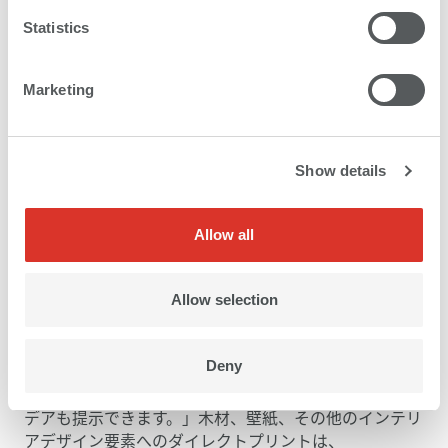
Statistics
Marketing
MDFパネルにプリントされ、綿密にマッチングされた
Show details
３枚の写真は、壁全面を引き立てます。
Allow all
驚くべき結果
Allow selection
swissQprintのスタッフはプロジェクトチームや職人た
ちと同じように熱意にあふれています。「その出来栄え
は見事なものです」と従業員も驚きます。CEOも非常に
Deny
満足しています。「スイスに到着したお客様にスイスの
魅力を伝えるだけでなく、具体的なプロジェクトのアイ
デアも提示できます。」木材、壁紙、その他のインテリ
アデザイン要素へのダイレクトプリントは、