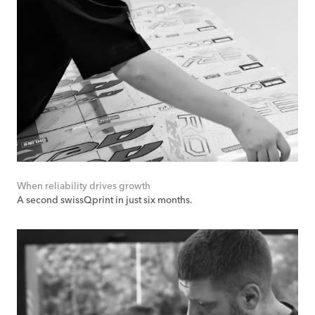
When reliability drives growth
A second swissQprint in just six months.