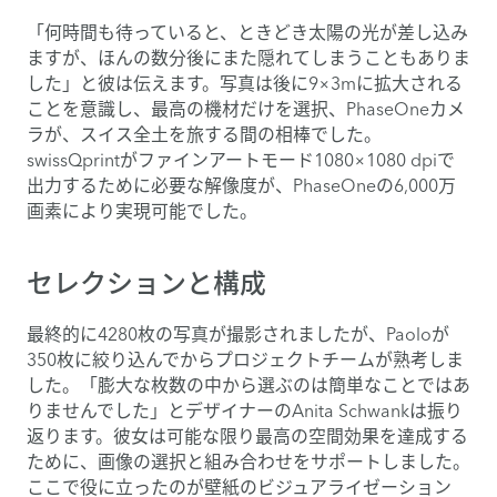
「何時間も待っていると、ときどき太陽の光が差し込み
ますが、ほんの数分後にまた隠れてしまうこともありま
した」と彼は伝えます。写真は後に9×3mに拡大される
ことを意識し、最高の機材だけを選択、PhaseOneカメ
ラが、スイス全土を旅する間の相棒でした。
swissQprintがファインアートモード1080×1080 dpiで
出力するために必要な解像度が、PhaseOneの6,000万
画素により実現可能でした。
セレクションと構成
最終的に4280枚の写真が撮影されましたが、Paoloが
350枚に絞り込んでからプロジェクトチームが熟考しま
した。「膨大な枚数の中から選ぶのは簡単なことではあ
りませんでした」とデザイナーのAnita Schwankは振り
返ります。彼女は可能な限り最高の空間効果を達成する
ために、画像の選択と組み合わせをサポートしました。
ここで役に立ったのが壁紙のビジュアライゼーション