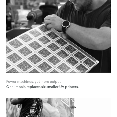
Fewer machines, yet more output
One Impala replaces six smaller UV printers.