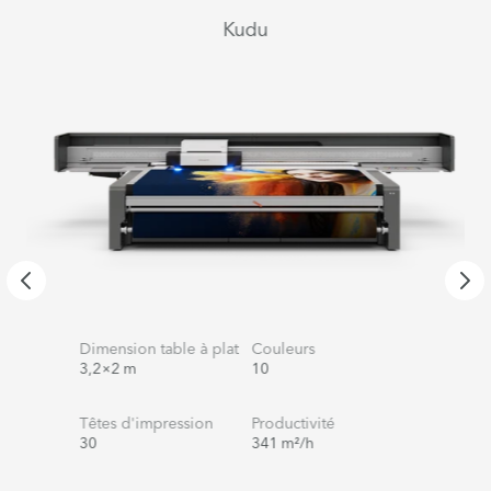
Kudu
Dimension table à plat
Couleurs
3,2×2 m
10
Têtes d'impression
Productivité
30
341 m²/h