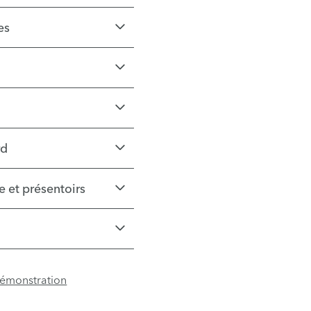
es
rd
e et présentoirs
démonstration