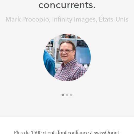
concurrents.
Mark Procopio, Infinity Images, États-Unis
Plus de 1500 clients font confiance à swissQprint.