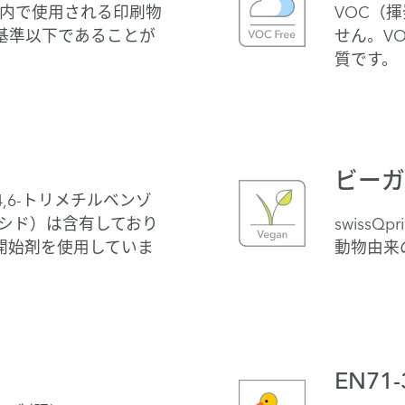
室内で使用される印刷物
VOC（
基準以下であることが
せん。V
質です。
ビーガ
4,6-トリメチルベンゾ
キシド）は含有しており
swiss
開始剤を使用していま
動物由来
EN7