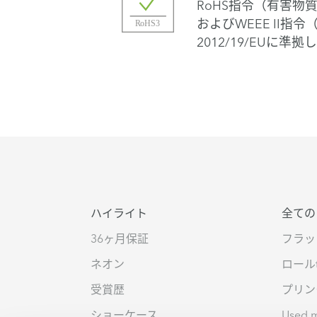
RoHS指令（有害物質の
およびWEEE II指
2012/19/EUに準
ハイライト
全ての
36ヶ月保証
フラッ
ネオン
ロール
受賞歴
プリン
ショーケース
Used 