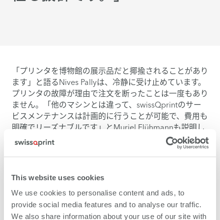
「プリンタを博物館の展示品だと揶揄されることがあり
ます」と語るNives Pallyは、冷静に受け止めています。
プリンタの故障が理由で注文を断ったことは一度もあり
ません。「他のマシンとは違って、swissQprintのサー
ビスメンテナンスは計画的に行うことが可能で、費用も
明確でリーズナブルです」とMuriel Flühmannも説明し
ます。「毎年2台のプリンタを時期をずらして点検して
もらうので、常に仕事を続けることができます」技術的
な措置が必要になったことは、これまでたった数回しか
ありません。「こんなにうまくいっているのだから、他
This website uses cookies
のプリンタに買い替える理由はありません」さらに
We use cookies to personalise content and ads, to
Gogo Gärtnerも付け加えます。「この2台のマシンは、
provide social media features and to analyse our traffic.
私たちの経営の要だと思っています。」
We also share information about your use of our site with