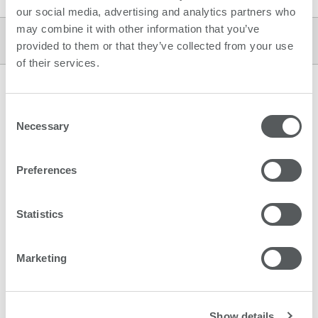
our social media, advertising and analytics partners who
may combine it with other information that you’ve
Impala第一世代
provided to them or that they’ve collected from your use
of their services.
Consent
復活を遂げた中古Impala
Necessary
Selection
スイスのLogo Reklamen社は、11年前に製造された
Preferences
swissQprintの初代Impalaを導入しました。この小さな
企業オーナーのRöbi Heftiは語ります。「斬新な製品を
発表し、再び活気を取り戻すつもりです。」
Statistics
数年後の引退前に、彼はもう一花咲かせるつもりです。
Marketing
まずは会社のすぐ近くで開催される全国規模の大きなイ
ベントの受注を見込んでいます。また、このイベントに
関連した新しいプロジェクトの立ち上げに取り組んでい
る最中ですが、これにはUVプリンタが必要となりま
Show details