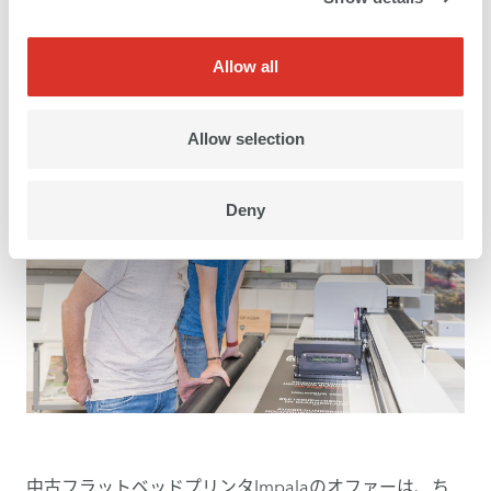
す。別のメーカーのハイブリッドプリンタを所有してい
ましたが、頻繁な故障やトラブル、高額のメンテナンス
Allow all
コストがかかるため処分しました。
Allow selection
Deny
中古フラットベッドプリンタImpalaのオファーは、ち