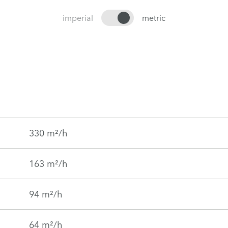
imperial
metric
330 m²/h
163 m²/h
94 m²/h
64 m²/h