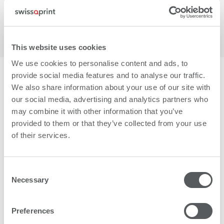
Upload starten
This website uses cookies
We use cookies to personalise content and ads, to
provide social media features and to analyse our traffic.
We also share information about your use of our site with
our social media, advertising and analytics partners who
Kontaktanfrage
may combine it with other information that you’ve
provided to them or that they’ve collected from your use
of their services.
Nicht gefunden, was Sie brauchen? Bleiben Fragen
offen oder möchten Sie sich mit einem Experten
austauschen? Das swissQprint-Netzwerk ist für Sie da.
Consent
Necessary
Selection
Kontakt
Preferences