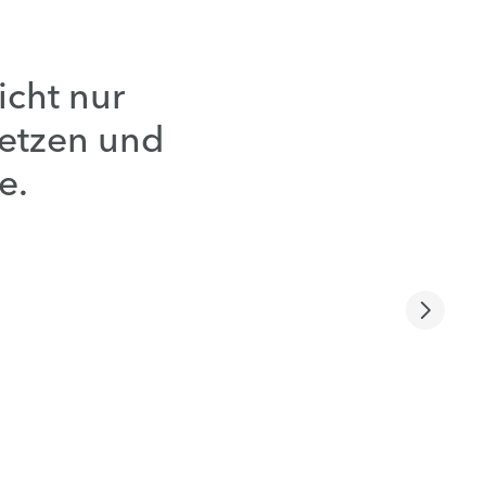
icht nur
setzen und
e.