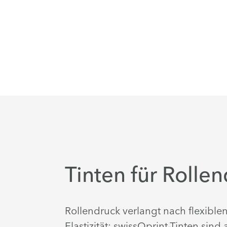
Tinten für Rolle
Rollendruck verlangt nach flexiblen
Elastizität; swissQprint-Tinten s