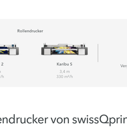
Rollendrucker
 2
Karibu S
Ver
m
3,4 m
/h
330 m²/h
ndrucker von swissQpri