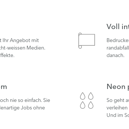
Voll i
t Ihr Angebot mit
Bedrucken
cht-weissen Medien.
randabfal
ffekte.
danach.
em
Neon p
ch nie so einfach. Sie
So geht a
denartige Jobs ohne
verleihen
Und im Sc