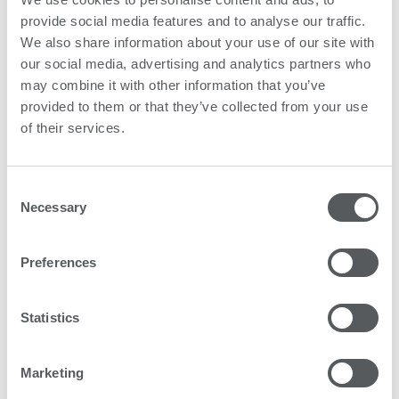
EDP Award 2019
provide social media features and to analyse our traffic.
We also share information about your use of our site with
Karibu | Kategorie: Rollendrucker >
our social media, advertising and analytics partners who
320 cm
may combine it with other information that you’ve
provided to them or that they’ve collected from your use
of their services.
Drucker des Jahres 2019
Druck & Medien für Karibu, den
Consent
Rollendrucker
Necessary
Selection
EDP Award 2018
Preferences
Nyala LED | Kategorie:
Flachbett/Hybriddrucker > 250 m²/h
Statistics
EDP Award 2018
Marketing