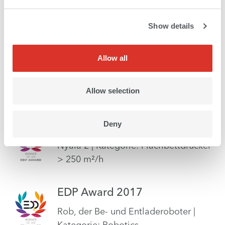
Kea, Software für 3D-Effekte |
Kategorie: "Special Application
Show details
Software"
Allow all
Preis der Rheintaler Wirtschaft
2017
Allow selection
swissQprint als Unternehmen
Deny
EDP Award 2017
Nyala 2 | Kategorie: Flachbettdrucker
> 250 m²/h
EDP Award 2017
Rob, der Be- und Entladeroboter |
Kategorie: Robotics