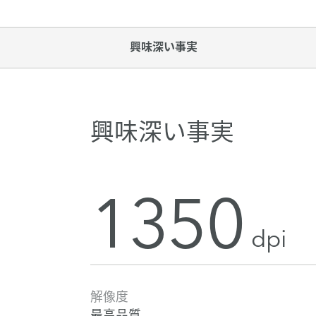
興味深い事実
興味深い事実
1350
dpi
解像度
最高品質