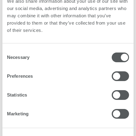
We also share information about your use of our site with
our social media, advertising and analytics partners who
may combine it with other information that you’ve
provided to them or that they’ve collected from your use
of their services.
Tintas universales
Consent
Necessary
Selection
Un juego de tintas contrastado es
fundamental. Y nos tomamos muy en serio
todo lo relacionado con las tintas.
Preferences
Statistics
Más
Marketing