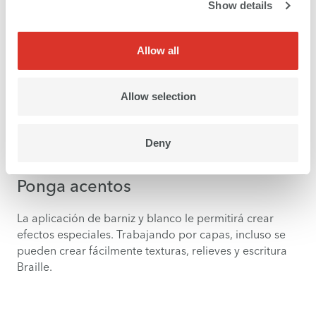
Show details
Allow all
Por cierto, la resistencia a la intemperie de nuestras
tintas es muy alta. Sus obras dejarán una impresión
Allow selection
duradera. Existe una probabilidad alta de que los
clientes satisfechos le recomienden o le hagan
pedidos. Muy alta, de hecho.
Deny
Ponga acentos
La aplicación de barniz y blanco le permitirá crear
efectos especiales. Trabajando por capas, incluso se
pueden crear fácilmente texturas, relieves y escritura
Braille.