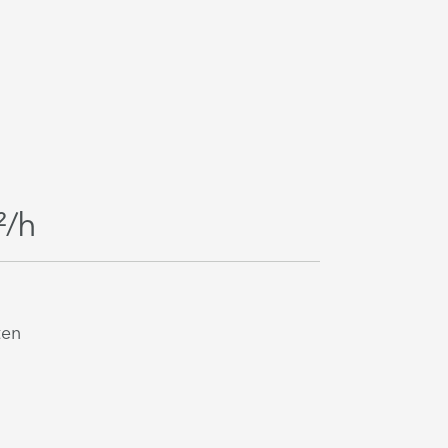
²/h
ten