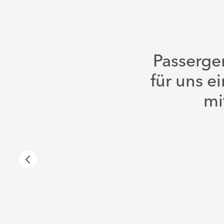
Passergen
für uns e
mi