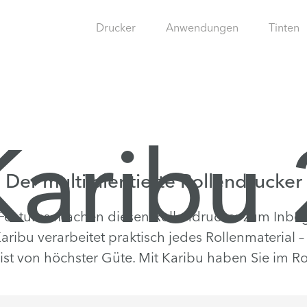
Drucker
Anwendungen
Tinten
Karibu 
Der multitalentierte Rollendrucker
eatures machen diesen Rollendrucker zum Inbegri
aribu verarbeitet praktisch jedes Rollenmaterial –
ist von höchster Güte. Mit Karibu haben Sie im R