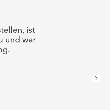
ellen, ist
bu und war
ng.