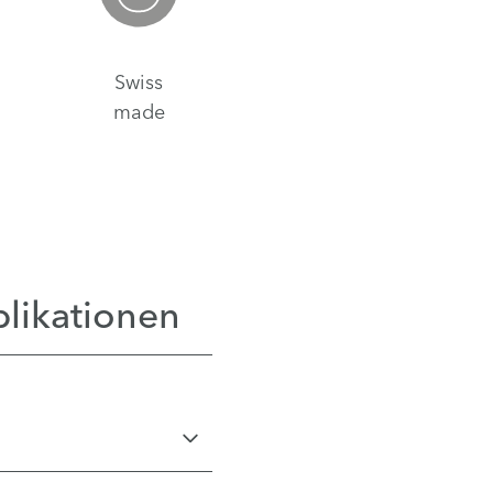
Swiss
made
likationen