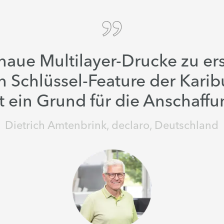
aue Multilayer-Drucke zu erst
in Schlüssel-Feature der Kari
t ein Grund für die Anschaffu
Dietrich Amtenbrink, declaro, Deutschland